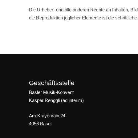
Die Urheber- und alle anderen Rechte an Inhalten, Bil
die Reproduktion jeglicher Elemente ist die schriftli
Geschäftsstelle
Basler Musik-Konvent
Kasper Renggli (ad interim)
Am Krayenrain 24
4056 Basel