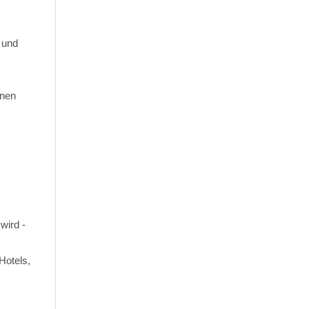
 und
enen
wird -
Hotels,