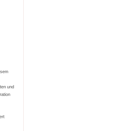
iesem
ten und
ration
ert