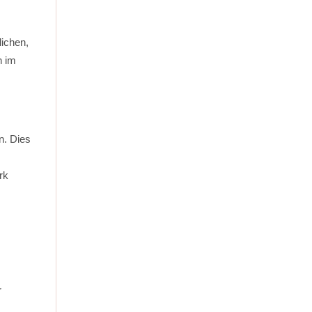
lichen,
n im
n. Dies
rk
r