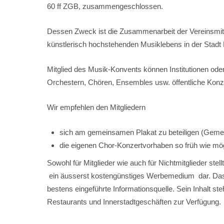
60 ff ZGB, zusammengeschlossen.
Dessen Zweck ist die Zusammenarbeit der Vereinsmitgli
künstlerisch hochstehenden Musiklebens in der Stad
Mitglied des Musik-Konvents können Institutionen ode
Orchestern, Chören, Ensembles usw. öffentliche Konze
Wir empfehlen den Mitgliedern
sich am gemeinsamen Plakat zu beteiligen (Gemei
die eigenen Chor-Konzertvorhaben so früh wie mög
Sowohl für Mitglieder wie auch für Nichtmitglieder ste
ein äusserst kostengünstiges Werbemedium dar. Das P
bestens eingeführte Informationsquelle. Sein Inhalt st
Restaurants und Innerstadtgeschäften zur Verfügung.